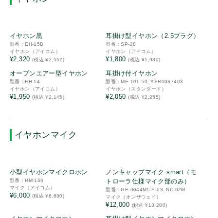
特定小電力
キャンペーン品
新品
新品
販売終了品
イヤホン黒
耳掛け型イヤホン（2.5プラグ）
型番：EH-15B
型番：SP-28
2.5㎜プラグ
イヤホン（アイコム）
イヤホン（アイコム）
¥2,320
¥1,800
(税込 ¥2,552)
(税込 ¥1,980)
3.5㎜プラグ
新品
新品
オープンエアー型イヤホン
耳掛け付イヤホン
耳ゴム
型番：EH-14
型番：ME-101-50_YSR0087403
風防
イヤホン（アイコム）
イヤホン（スタンダード）
¥1,950
¥2,050
(税込 ¥2,145)
(税込 ¥2,255)
サイドカバー
マイクスポンジ
耳掛け
イヤホンマイク
ネジ
ボリュームツマミ
新品
新品
小型イヤホンマイクロホン
ノンキャップマイク smart（モ
チャンネルツマミ
型番：HM-166
トローラ仕様マイク部のみ）
サイドカバー
マイク（アイコム）
型番：GE-0044M5-S-03_NC-02M
¥6,000
(税込 ¥6,600)
マイク（オンザウェイ）
変換アダプタ
¥12,000
(税込 ¥13,200)
新品
新品
マイククリップ