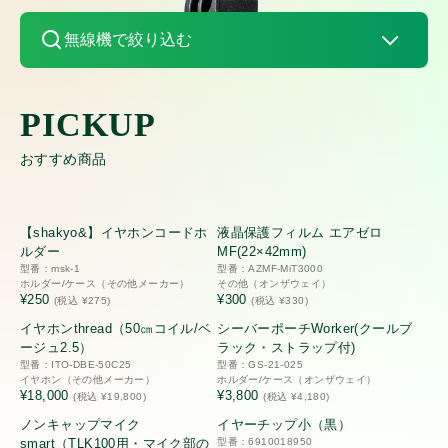
アルインコ
無線機で絞り込む
ケンウッド
アイコム
パナソニック
おすすめ商品
モトローラ
モバイルクリエイト
【shakyo&】イヤホンコードホ
液晶保護フィルム エアゼロ
スタンダード
ルダー
MF(22×42mm)
型番：msk-1
型番：AZMF-MiT3000
オンザウェイ
ホルダー/ケース（その他メーカー）
その他（オンザウェイ）
¥250
¥300
(税込 ¥275)
(税込 ¥330)
スタンダードホライゾン
イヤホンthread（50㎝コイル/ベ
シーバーポーチWorker(クールブ
その他メーカー
ージュ2.5）
ラック・ストラップ付)
型番：ITO-DBE-50C25
型番：GS-21-025
アルインコ
イヤホン（その他メーカー）
ホルダー/ケース（オンザウェイ）
¥18,000
¥3,800
(税込 ¥19,800)
(税込 ¥4,180)
ノンキャップマイク
イヤーチップ小（黒）
商品種別
ケンウッド
smart（TLK100用・マイク部の
型番：6910018950