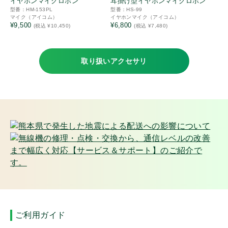
イヤホンマイクロホン
耳掛け型イヤホンマイクロホン
ログイン
型番：HM-153PL
型番：HS-99
レンタル
マイク（アイコム）
イヤホンマイク（アイコム）
¥9,500
¥6,800
(税込 ¥10,450)
(税込 ¥7,480)
免許申請・登録
オンザウェブに新規登録
修理・点検
Onthewayオリジナル
取り扱いアクセサリ
防水
動画
保護フィルム
車載
貸出有無
レンタル対応機
テスト貸出対応機
ご利用ガイド