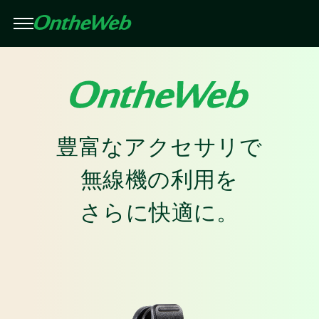
条件を絞り込んで検索（複数選択可）
閉じる
絞り込み
メーカー
この条件で検索する
豊富なアクセサリで
アイコム
無線機の利用を
モトローラ
さらに快適に。
スタンダード
スタンダードホライゾン