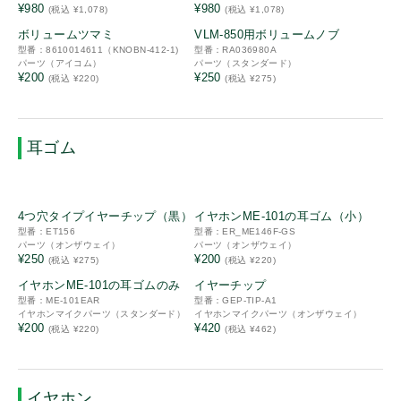
ストラップ
¥980
¥980
(税込 ¥1,078)
(税込 ¥1,078)
新品
新品
ベルトクリップ
ボリュームツマミ
VLM-850用ボリュームノブ
型番：8610014611（KNOBN-412-1)
型番：RA036980A
ケーブル
パーツ（アイコム）
パーツ（スタンダード）
¥200
¥250
(税込 ¥220)
(税込 ¥275)
イヤホンマイクパーツ
パーツ
耳ゴム
詳細
新品
新品
4つ穴タイプイヤーチップ（黒）
イヤホンME-101の耳ゴム（小）
中古・リユース品
型番：ET156
型番：ER_ME146F-GS
パーツ（オンザウェイ）
パーツ（オンザウェイ）
特別価格品
¥250
¥200
(税込 ¥275)
(税込 ¥220)
新品
新品
Bluetooth
イヤホンME-101の耳ゴムのみ
イヤーチップ
型番：ME-101EAR
型番：GEP-TIP-A1
同時通話
イヤホンマイクパーツ（スタンダード）
イヤホンマイクパーツ（オンザウェイ）
¥200
¥420
(税込 ¥220)
(税込 ¥462)
免許局
登録局
IP
イヤホン