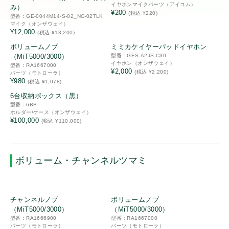
イヤホンマイクパーツ（アイコム）
み）
¥200
(税込 ¥220)
型番：GE-0044M14-S-02_NC-02TLK
その他
マイク（オンザウェイ）
パナソニック
¥12,000
(税込 ¥13,200)
その他機器
ボリュームノブ
ミミカケイヤーパッドイヤホン
携帯機アンテナ
（MiT5000/3000）
型番：GES-A2JS-C30
モバイルクリエイト
イヤホン（オンザウェイ）
型番：RA1667000
固定局/車載機アンテナ
¥2,000
(税込 ¥2,200)
パーツ（モトローラ）
¥980
イヤホンマイク
(税込 ¥1,078)
オンザウェイ
6台収納ボックス（黒）
スピーカーマイク
型番：6BB
マイク
ホルダー/ケース（オンザウェイ）
¥100,000
(税込 ¥110,000)
その他メーカー
ヘッドセット
イヤホン
バッテリ
ボリューム・チャンネルツマミ
電源
充電器
新品
新品
チャンネルノブ
ボリュームノブ
充電アダプター/ケーブル
（MiT5000/3000）
（MiT5000/3000）
ホルダー/ケース
型番：RA1666900
型番：RA1667000
パーツ（モトローラ）
パーツ（モトローラ）