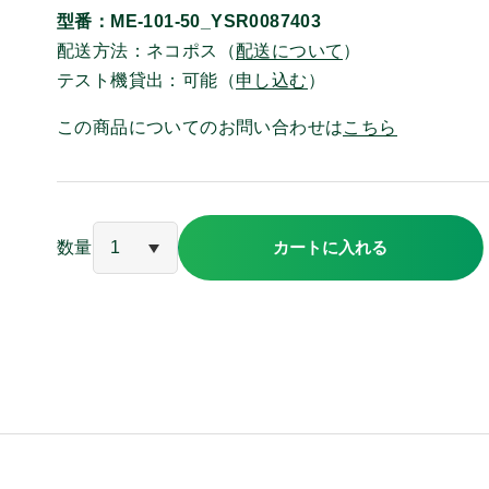
型番：ME-101-50_YSR0087403
詳細
中古・リユース品
特別
配送方法：ネコポス（
配送について
）
3.5㎜プラグ
耳ゴム
テスト機貸出：可能（
申し込む
）
変換アダプタ
マイクク
この商品についてのお問い合わせは
こちら
貸出有無
レンタル対応機
テスト
数量
カートに入れる