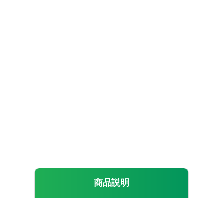
価格品
Bluetooth
同時通話
免許局
登録局
IP
特定小電
風防
サイドカバー
マイクスポンジ
耳掛け
ネジ
ボリュー
リップ
レンタル
免許申請・登録
修理・点検
Onthewayオ
貸出対応機
商品
説明