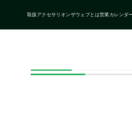
取扱アクセサリ
オンザウェブとは
営業カレンダ
スタ
モトローラ
スタンダード
イゾ
この条件で検索する
モバイルクリエ
パナソニック
オ
イト
帯機アンテナ
固定局/車載機アンテナ
イヤホンマイク
スピー
充電アダプター/ケーブル
ホルダー/ケース
ストラップ
ベ