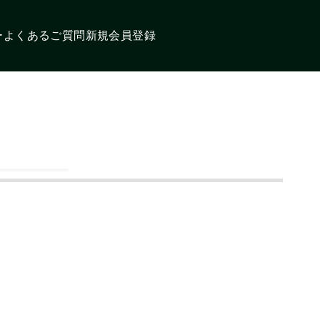
ー
よくあるご質問
新規会員登録
閉じる
配送について
絞り込み
検索
ログイン
ンダードホラ
特定商取引法に基づく表記
アルインコ
ン
オンザウェブに新規登録
プライバシーポリシー
ンザウェイ
その他メーカー
お問い合わせ
コーポレートサイト
カーマイク
マイク
ヘッドセット
イヤホン
ルトクリップ
ケーブル
イヤホンマイクパーツ