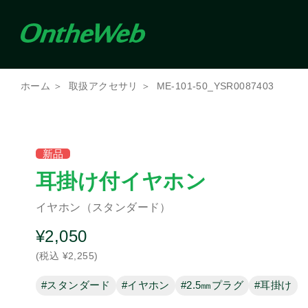
条件を絞り込んで検索（複数選択可）
ホーム
取扱アクセサリ
ME-101-50_YSR0087403
メーカー
アイコム
新品
ケンウッド
耳掛け付イヤホン
イヤホン（スタンダード）
商品種別
その他
その他機器
携
¥2,050
バッテリ
電源
充電器
(税込 ¥2,255)
パーツ
#スタンダード
#イヤホン
#2.5㎜プラグ
#耳掛け