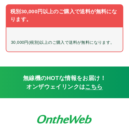
特定小電力
税別30,000円以上のご購入で送料が無料にな
キャンペーン品
ります。
販売終了品
2.5㎜プラグ
3.5㎜プラグ
30,000円(税別)以上のご購入で送料が無料になります。
耳ゴム
風防
サイドカバー
マイクスポンジ
無線機のHOTな情報をお届け！
耳掛け
オンザウェイリンクは
こちら
ネジ
ボリュームツマミ
チャンネルツマミ
サイドカバー
変換アダプタ
マイククリップ