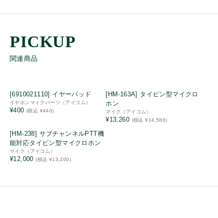
ストラップ
ベルトクリップ
ケーブル
イヤホンマイクパーツ
関連商品
パーツ
詳細
[6910021110] イヤーパッド
[HM-163A] タイピン型マイクロ
イヤホンマイクパーツ（アイコム）
ホン
¥400
(税込 ¥440)
マイク（アイコム）
¥13,260
(税込 ¥14,586)
中古・リユース品
[HM-238] サブチャンネルPTT機
特別価格品
能対応タイピン型マイクロホン
マイク（アイコム）
Bluetooth
¥12,000
(税込 ¥13,200)
同時通話
免許局
登録局
IP