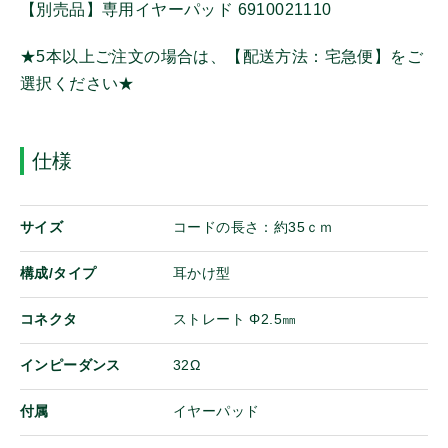
【別売品】専用イヤーパッド 6910021110
その他
★5本以上ご注文の場合は、【配送方法：宅急便】をご
その他機器
選択ください★
携帯機アンテナ
固定局/車載機アンテナ
仕様
イヤホンマイク
スピーカーマイク
マイク
サイズ
コードの長さ：約35ｃｍ
ヘッドセット
構成/タイプ
耳かけ型
イヤホン
ログイン
バッテリ
コネクタ
ストレート Φ2.5㎜
オンザウェブに新規登録
電源
インピーダンス
充電器
32Ω
充電アダプター/ケーブル
付属
イヤーパッド
ホルダー/ケース