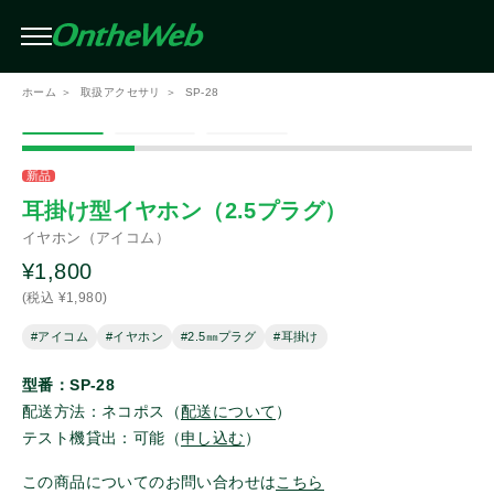
条件を絞り込んで検索（複数選択可）
閉じる
ホーム
取扱アクセサリ
SP-28
絞り込み
メーカー
この条件で検索する
新品
耳掛け型イヤホン（2.5プラグ）
イヤホン（アイコム）
アイコム
¥1,800
(税込 ¥1,980)
モトローラ
#アイコム
#イヤホン
#2.5㎜プラグ
#耳掛け
スタンダード
型番：SP-28
配送方法：ネコポス（
配送について
）
テスト機貸出：可能（
申し込む
）
スタンダードホライゾン
この商品についてのお問い合わせは
こちら