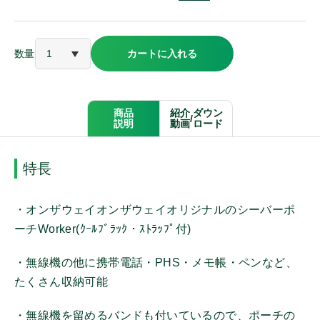
アルインコ
数量
カートに入れる
ケンウッド
パナソニック
商品
紹介
ダウン
/
説明
動画
ロード
モバイルクリエイト
特長
オンザウェイ
・オンザウェイオンザウェイオリジナルのシーバーポ
ーチWorker(ｸｰﾙﾌﾞﾗｯｸ・ｽﾄﾗｯﾌﾟ付)
その他メーカー
・無線機の他に携帯電話・PHS・メモ帳・ペンなど、
たくさん収納可能
商品種別
・無線機を留めるバンドも付いているので、ポーチの