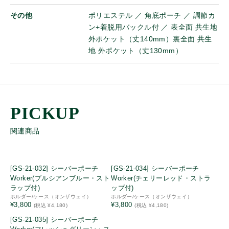
ストラップ
その他
ポリエステル ／ 角底ポーチ ／ 調節カ
ベルトクリップ
ン+着脱用バックル付 ／ 表全面 共生地
ケーブル
外ポケット（丈140mm）裏全面 共生
イヤホンマイクパーツ
地 外ポケット（丈130mm）
パーツ
詳細
中古・リユース品
関連商品
特別価格品
Bluetooth
[GS-21-032] シーバーポーチ
[GS-21-034] シーバーポーチ
同時通話
Worker(プルシアンブルー・スト
Worker(チェリーレッド・ストラ
ラップ付)
ップ付)
免許局
ホルダー/ケース（オンザウェイ）
ホルダー/ケース（オンザウェイ）
登録局
¥3,800
¥3,800
(税込 ¥4,180)
(税込 ¥4,180)
IP
[GS-21-035] シーバーポーチ