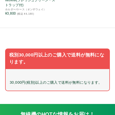
Worker(フレッシュグリーン・ス
特定小電力
トラップ付)
ホルダー/ケース（オンザウェイ）
キャンペーン品
¥3,800
(税込 ¥4,180)
販売終了品
2.5㎜プラグ
3.5㎜プラグ
耳ゴム
風防
税別30,000円以上のご購入で送料が無料にな
サイドカバー
ります。
マイクスポンジ
耳掛け
ネジ
30,000円(税別)以上のご購入で送料が無料になります。
ボリュームツマミ
チャンネルツマミ
サイドカバー
変換アダプタ
無線機のHOTな情報をお届け！
マイククリップ