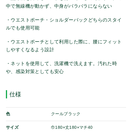
中で無線機が動かず、中身がバラバラにならない
その他
・ウエストポーチ・ショルダーバックどちらのスタイ
その他機器
ルでも使用可能
携帯機アンテナ
固定局/車載機アンテナ
・ウエストポーチとして利用した際に、腰にフィット
イヤホンマイク
しやすくなるよう設計
スピーカーマイク
・ネットを使用して、洗濯機で洗えます。汚れた時
マイク
や、感染対策としても安心
ヘッドセット
イヤホン
バッテリ
仕様
電源
充電器
ログイン
色
クールブラック
充電アダプター/ケーブル
オンザウェブに新規登録
ホルダー/ケース
サイズ
巾180×丈180×マチ40