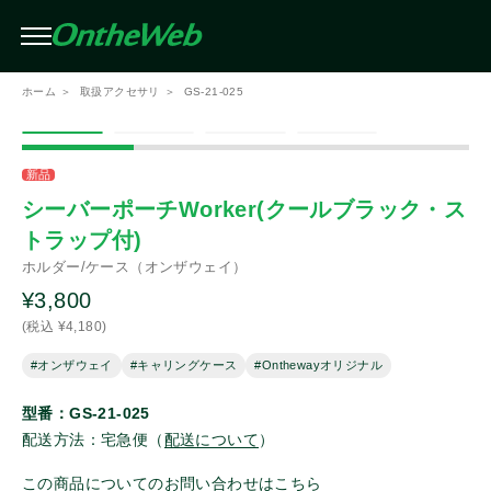
条件を絞り込んで検索（複数選択可）
閉じる
ホーム
取扱アクセサリ
GS-21-025
絞り込み
メーカー
この条件で検索する
新品
シーバーポーチWorker(クールブラック・ス
トラップ付)
アイコム
ホルダー/ケース（オンザウェイ）
¥3,800
モトローラ
(税込 ¥4,180)
#オンザウェイ
#キャリングケース
#Onthewayオリジナル
スタンダード
型番：GS-21-025
配送方法：宅急便（
配送について
）
スタンダードホライゾン
この商品についてのお問い合わせは
こちら