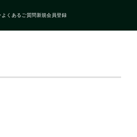
ー
よくあるご質問
新規会員登録
閉じる
配送について
絞り込み
検索
ログイン
ンダードホラ
特定商取引法に基づく表記
アルインコ
ン
オンザウェブに新規登録
プライバシーポリシー
ンザウェイ
その他メーカー
お問い合わせ
コーポレートサイト
カーマイク
マイク
ヘッドセット
イヤホン
ルトクリップ
ケーブル
イヤホンマイクパーツ