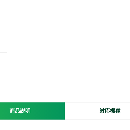
価格品
Bluetooth
同時通話
免許局
登録局
IP
特定小電
風防
サイドカバー
マイクスポンジ
耳掛け
ネジ
ボリュー
リップ
レンタル
免許申請・登録
修理・点検
Onthewayオ
貸出対応機
商品
説明
対応
機種