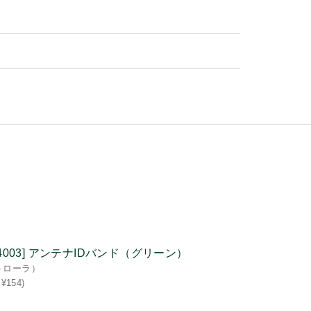
144003] アンテナIDバンド（グリーン）
トローラ）
¥154)