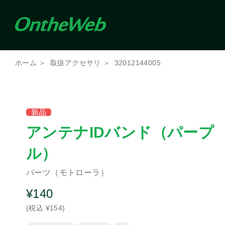
条件を絞り込んで検索（複数選択可）
ホーム
取扱アクセサリ
32012144005
メーカー
アイコム
新品
ケンウッド
アンテナIDバンド（パープ
ル）
商品種別
その他
その他機器
携
パーツ（モトローラ）
バッテリ
電源
充電器
¥140
パーツ
(税込 ¥154)