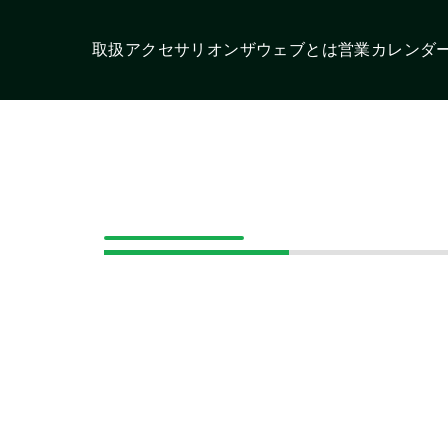
取扱アクセサリ
オンザウェブとは
営業カレンダ
スタ
モトローラ
スタンダード
イゾ
この条件で検索する
モバイルクリエ
パナソニック
オ
イト
帯機アンテナ
固定局/車載機アンテナ
イヤホンマイク
スピー
充電アダプター/ケーブル
ホルダー/ケース
ストラップ
ベ