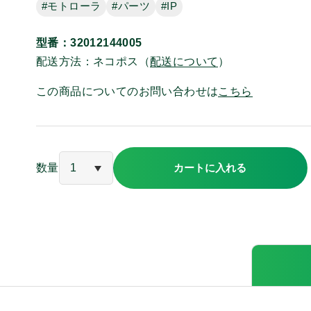
#モトローラ
#パーツ
#IP
詳細
中古・リユース品
特別
3.5㎜プラグ
耳ゴム
型番：32012144005
変換アダプタ
マイクク
配送方法：ネコポス（
配送について
）
この商品についてのお問い合わせは
こちら
貸出有無
レンタル対応機
テスト
数量
カートに入れる