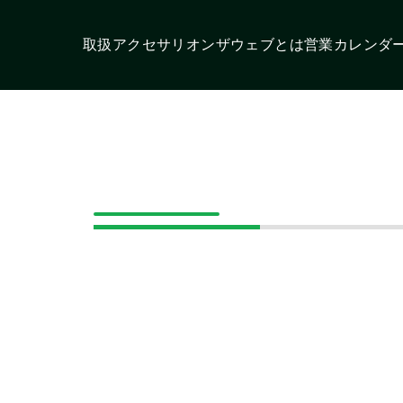
取扱アクセサリ
オンザウェブとは
営業カレンダ
スタ
モトローラ
スタンダード
イゾ
この条件で検索する
モバイルクリエ
パナソニック
オ
イト
）
帯機アンテナ
固定局/車載機アンテナ
イヤホンマイク
スピー
充電アダプター/ケーブル
ホルダー/ケース
ストラップ
ベ