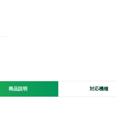
価格品
Bluetooth
同時通話
免許局
登録局
IP
特定小電
風防
サイドカバー
マイクスポンジ
耳掛け
ネジ
ボリュー
リップ
レンタル
免許申請・登録
修理・点検
Onthewayオ
貸出対応機
商品
説明
対応
機種