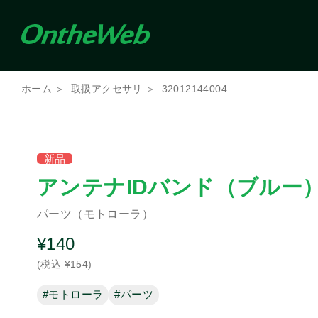
条件を絞り込んで検索（複数選択可）
ホーム
取扱アクセサリ
32012144004
メーカー
アイコム
新品
ケンウッド
アンテナIDバンド（ブルー
パーツ（モトローラ）
商品種別
その他
その他機器
携
¥140
バッテリ
電源
充電器
(税込 ¥154)
パーツ
#モトローラ
#パーツ