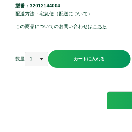
型番：32012144004
詳細
中古・リユース品
特別
配送方法：宅急便（
配送について
）
3.5㎜プラグ
耳ゴム
変換アダプタ
マイクク
この商品についてのお問い合わせは
こちら
貸出有無
レンタル対応機
テスト
数量
カートに入れる