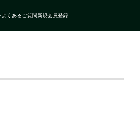
ー
よくあるご質問
新規会員登録
閉じる
配送について
絞り込み
検索
ログイン
ンダードホラ
特定商取引法に基づく表記
アルインコ
ン
オンザウェブに新規登録
プライバシーポリシー
ンザウェイ
その他メーカー
お問い合わせ
コーポレートサイト
カーマイク
マイク
ヘッドセット
イヤホン
ルトクリップ
ケーブル
イヤホンマイクパーツ