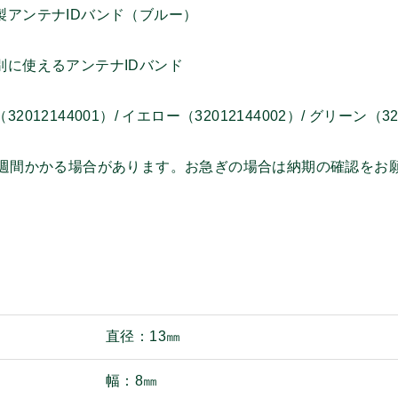
製アンテナIDバンド（ブルー）
別に使えるアンテナIDバンド
012144001）/ イエロー（32012144002）/ グリーン（320
3週間かかる場合があります。お急ぎの場合は納期の確認をお
直径：13㎜
幅：8㎜