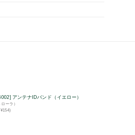
144002] アンテナIDバンド（イエロー）
トローラ）
¥154)