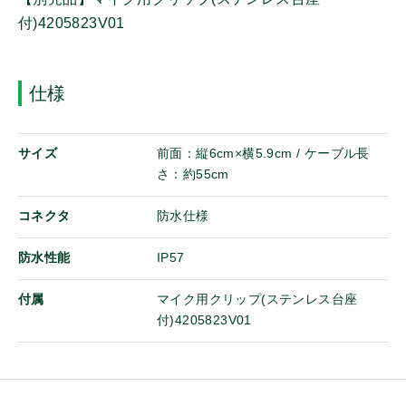
ストラップ
付)4205823V01
ベルトクリップ
オンザウェブに新規登録
ケーブル
イヤホンマイクパーツ
仕様
パーツ
サイズ
前面：縦6cm×横5.9cm / ケーブル長
詳細
さ：約55cm
コネクタ
防水仕様
中古・リユース品
防水性能
特別価格品
IP57
Bluetooth
付属
マイク用クリップ(ステンレス台座
同時通話
付)4205823V01
免許局
登録局
IP