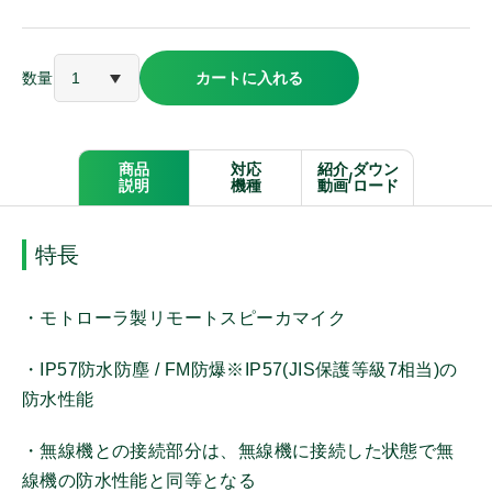
アルインコ
数量
カートに入れる
ケンウッド
パナソニック
商品
対応
紹介
ダウン
/
説明
機種
動画
ロード
モバイルクリエイト
特長
オンザウェイ
・モトローラ製リモートスピーカマイク
・IP57防水防塵 / FM防爆※IP57(JIS保護等級7相当)の
その他メーカー
防水性能
・無線機との接続部分は、無線機に接続した状態で無
商品種別
線機の防水性能と同等となる