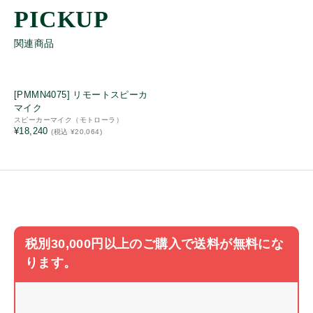
特定小電力
キャンペーン品
関連商品
販売終了品
2.5㎜プラグ
3.5㎜プラグ
[PMMN4075] リモートスピーカ
マイク
耳ゴム
スピーカーマイク（モトローラ）
風防
¥18,240
(税込 ¥20,064)
サイドカバー
マイクスポンジ
耳掛け
ネジ
ボリュームツマミ
税別30,000円以上のご購入で送料が無料にな
チャンネルツマミ
ります。
サイドカバー
変換アダプタ
マイククリップ