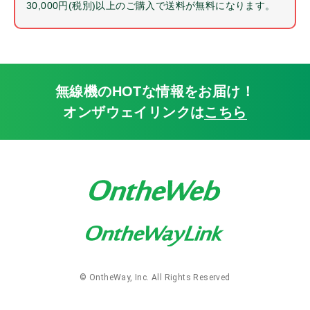
30,000円(税別)以上のご購入で送料が無料になります。
レンタル
免許申請・登録
修理・点検
Onthewayオリジナル
無線機のHOTな情報をお届け！
防水
オンザウェイリンクは
こちら
動画
保護フィルム
車載
貸出有無
レンタル対応機
テスト貸出対応機
© OntheWay, Inc. All Rights Reserved