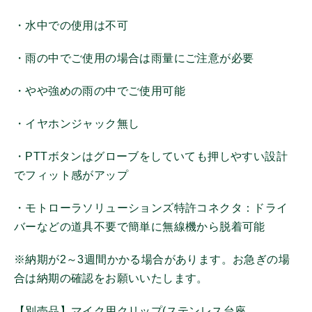
・水中での使用は不可
その他
その他機器
・雨の中でご使用の場合は雨量にご注意が必要
携帯機アンテナ
・やや強めの雨の中でご使用可能
固定局/車載機アンテナ
イヤホンマイク
・イヤホンジャック無し
スピーカーマイク
マイク
・PTTボタンはグローブをしていても押しやすい設計
ヘッドセット
でフィット感がアップ
イヤホン
・モトローラソリューションズ特許コネクタ：ドライ
バッテリ
バーなどの道具不要で簡単に無線機から脱着可能
電源
充電器
※納期が2～3週間かかる場合があります。お急ぎの場
充電アダプター/ケーブル
合は納期の確認をお願いいたします。
ホルダー/ケース
ログイン
【別売品】マイク用クリップ(ステンレス台座