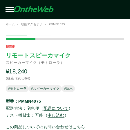
条件を絞り込んで検索（複数選択可）
閉じる
ホーム
取扱アクセサリ
PMMN4075
絞り込み
メーカー
この条件で検索する
新品
リモートスピーカマイク
スピーカーマイク（モトローラ）
アイコム
¥18,240
(税込 ¥20,064)
モトローラ
#モトローラ
#スピーカーマイク
#防水
スタンダード
型番：PMMN4075
配送方法：宅急便（
配送について
）
テスト機貸出：可能（
申し込む
）
スタンダードホライゾン
この商品についてのお問い合わせは
こちら