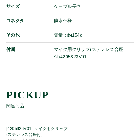
ストラップ
サイズ
ケーブル長さ：
ベルトクリップ
ケーブル
コネクタ
防水仕様
ログイン
イヤホンマイクパーツ
その他
質量：約154g
パーツ
オンザウェブに新規登録
付属
マイク用クリップ(ステンレス台座
付)4205823V01
詳細
中古・リユース品
特別価格品
Bluetooth
関連商品
同時通話
免許局
登録局
[4205823V01] マイク用クリップ
IP
(ステンレス台座付)
パーツ（モトローラ）