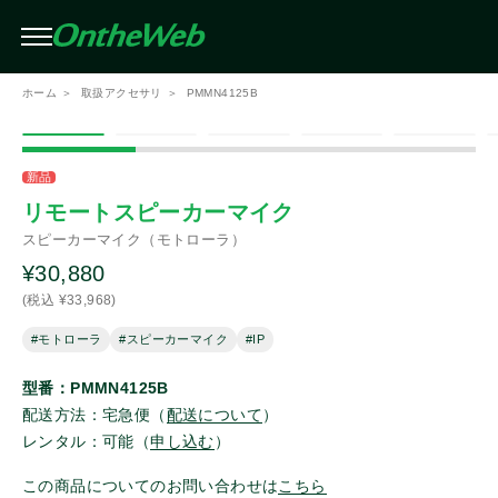
条件を絞り込んで検索（複数選択可）
ホーム
取扱アクセサリ
PMMN4125B
メーカー
この条件で検索する
新品
リモートスピーカーマイク
スピーカーマイク（モトローラ）
アイコム
¥30,880
(税込 ¥33,968)
モトローラ
#モトローラ
#スピーカーマイク
#IP
スタンダード
型番：PMMN4125B
配送方法：宅急便（
配送について
）
レンタル：可能（
申し込む
）
スタンダードホライゾン
この商品についてのお問い合わせは
こちら