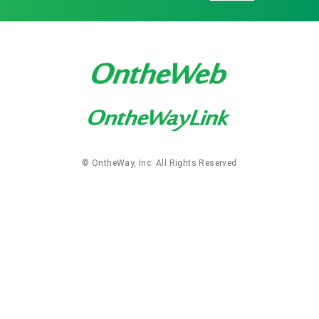
レンタル
免許申請・登録
修理・点検
Onthewayオリジナル
防水
動画
保護フィルム
車載
© OntheWay, Inc. All Rights Reserved
貸出有無
レンタル対応機
テスト貸出対応機