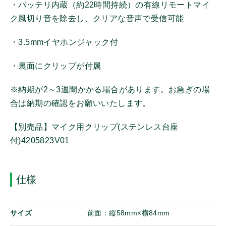
・バッテリ内蔵（約22時間持続）の有線リモートマイ
ク風切り音を除去し、クリアな音声で受信可能
その他
その他機器
・3.5mmイヤホンジャック付
携帯機アンテナ
・裏面にクリップが付属
固定局/車載機アンテナ
イヤホンマイク
※納期が2～3週間かかる場合があります。お急ぎの場
スピーカーマイク
合は納期の確認をお願いいたします。
マイク
ヘッドセット
【別売品】マイク用クリップ(ステンレス台座
付)4205823V01
イヤホン
バッテリ
電源
仕様
充電器
充電アダプター/ケーブル
サイズ
前面：縦58mm×横84mm
ホルダー/ケース