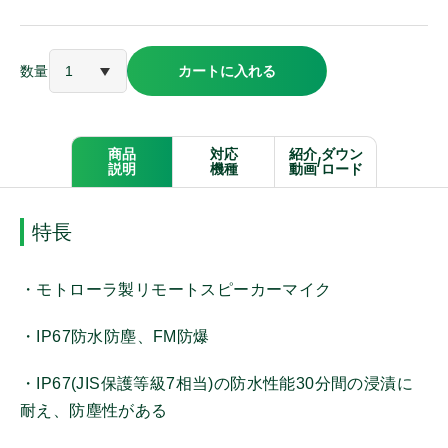
アルインコ
数量
カートに入れる
ケンウッド
パナソニック
商品
対応
紹介
ダウン
/
説明
機種
動画
ロード
モバイルクリエイト
特長
オンザウェイ
・モトローラ製リモートスピーカーマイク
・IP67防水防塵、FM防爆
その他メーカー
・IP67(JIS保護等級7相当)の防水性能30分間の浸漬に
耐え、防塵性がある
商品種別