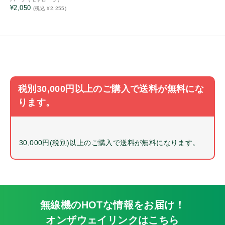
特定小電力
¥2,050
(税込 ¥2,255)
キャンペーン品
販売終了品
2.5㎜プラグ
3.5㎜プラグ
耳ゴム
税別30,000円以上のご購入で送料が無料にな
風防
ります。
サイドカバー
マイクスポンジ
耳掛け
30,000円(税別)以上のご購入で送料が無料になります。
ネジ
ボリュームツマミ
チャンネルツマミ
サイドカバー
無線機のHOTな情報をお届け！
変換アダプタ
オンザウェイリンクは
こちら
マイククリップ