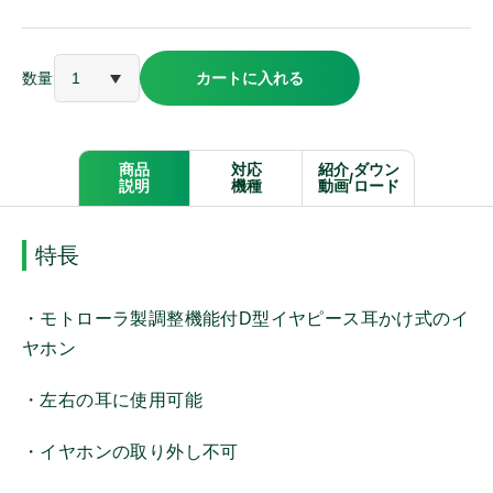
アルインコ
数量
カートに入れる
ケンウッド
パナソニック
商品
対応
紹介
ダウン
/
説明
機種
動画
ロード
モバイルクリエイト
特長
オンザウェイ
・モトローラ製調整機能付D型イヤピース耳かけ式のイ
ヤホン
その他メーカー
・左右の耳に使用可能
・イヤホンの取り外し不可
商品種別