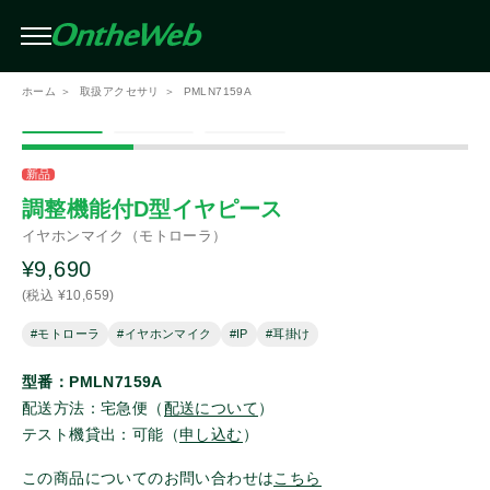
条件を絞り込んで検索（複数選択可）
閉じる
ホーム
取扱アクセサリ
PMLN7159A
絞り込み
メーカー
この条件で検索する
新品
調整機能付D型イヤピース
イヤホンマイク（モトローラ）
アイコム
¥9,690
(税込 ¥10,659)
モトローラ
#モトローラ
#イヤホンマイク
#IP
#耳掛け
スタンダード
型番：PMLN7159A
配送方法：宅急便（
配送について
）
テスト機貸出：可能（
申し込む
）
スタンダードホライゾン
この商品についてのお問い合わせは
こちら