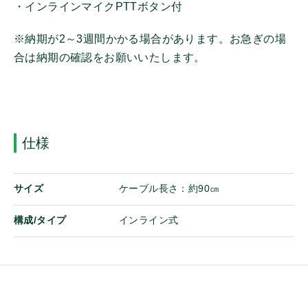
・インラインマイクPTTボタン付
その他
※納期が2～3週間かかる場合があります。お急ぎの場
ログイン
その他機器
合は納期の確認をお願いいたします。
携帯機アンテナ
オンザウェブに新規登録
固定局/車載機アンテナ
イヤホンマイク
スピーカーマイク
仕様
マイク
ヘッドセット
サイズ
ケーブル長さ：約90㎝
イヤホン
バッテリ
構成/タイプ
インライン式
電源
充電器
充電アダプター/ケーブル
ホルダー/ケース