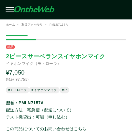
条件を絞り込んで検索（複数選択可）
閉じる
ホーム
取扱アクセサリ
PMLN7157A
絞り込み
メーカー
この条件で検索する
新品
2ピースサーベランスイヤホンマイク
イヤホンマイク（モトローラ）
アイコム
¥7,050
(税込 ¥7,755)
モトローラ
#モトローラ
#イヤホンマイク
#IP
スタンダード
型番：PMLN7157A
配送方法：宅急便（
配送について
）
テスト機貸出：可能（
申し込む
）
スタンダードホライゾン
この商品についてのお問い合わせは
こちら