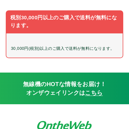
特定小電力
キャンペーン品
税別30,000円以上のご購入で送料が無料にな
販売終了品
ります。
2.5㎜プラグ
3.5㎜プラグ
耳ゴム
30,000円(税別)以上のご購入で送料が無料になります。
風防
サイドカバー
マイクスポンジ
耳掛け
無線機のHOTな情報をお届け！
ネジ
オンザウェイリンクは
こちら
ボリュームツマミ
チャンネルツマミ
サイドカバー
変換アダプタ
マイククリップ