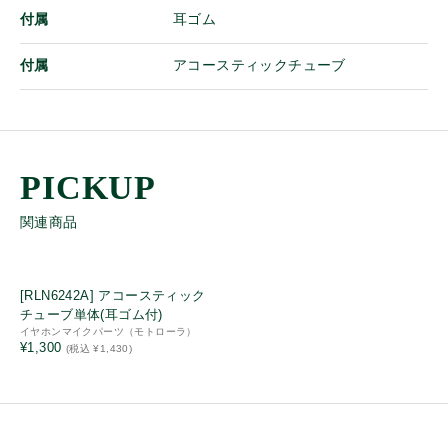
ストラップ
付属
耳ゴム
ベルトクリップ
ケーブル
付属
アコースティックチューブ
イヤホンマイクパーツ
パーツ
詳細
関連商品
中古・リユース品
特別価格品
[RLN6242A] アコースティック
Bluetooth
チューブ単体(耳ゴム付)
イヤホンマイクパーツ（モトローラ）
同時通話
¥1,300
(税込 ¥1,430)
免許局
登録局
IP