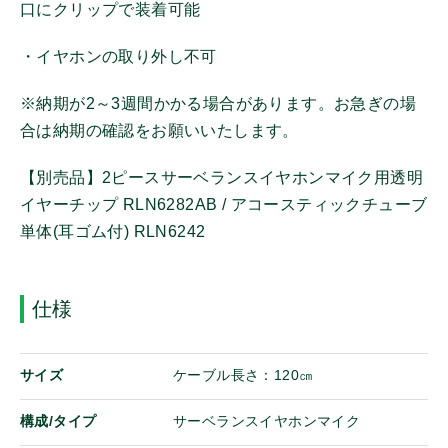
口にクリップで装着可能
その他
・イヤホンの取り外し不可
その他機器
※納期が2～3週間かかる場合があります。お急ぎの場
携帯機アンテナ
合は納期の確認をお願いいたします。
固定局/車載機アンテナ
イヤホンマイク
【別売品】2ピースサーベランスイヤホンマイク用透明
スピーカーマイク
イヤーチップ RLN6282AB / アコースティックチューブ
マイク
単体(耳ゴム付) RLN6242
ヘッドセット
イヤホン
ログイン
仕様
バッテリ
電源
オンザウェブに新規登録
充電器
サイズ
ケーブル長さ：120㎝
充電アダプター/ケーブル
構成/タイプ
サーベランスイヤホンマイク
ホルダー/ケース