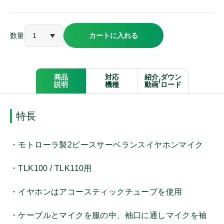
アルインコ
数量
カートに入れる
ケンウッド
パナソニック
商品
対応
紹介
ダウン
/
説明
機種
動画
ロード
モバイルクリエイト
特長
オンザウェイ
・モトローラ製2ピースサーベランスイヤホンマイク
・TLK100 / TLK110用
その他メーカー
・イヤホンはアコースティックチューブを使用
・ケーブルとマイクを服の中、袖口に通しマイクを袖
商品種別