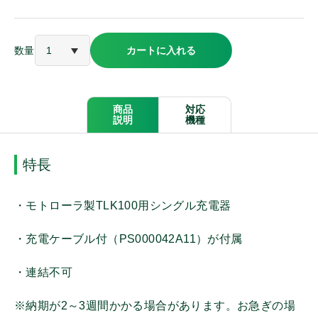
アルインコ
数量
カートに入れる
ケンウッド
パナソニック
商品
対応
説明
機種
モバイルクリエイト
特長
オンザウェイ
・モトローラ製TLK100用シングル充電器
・充電ケーブル付（PS000042A11）が付属
その他メーカー
・連結不可
※納期が2～3週間かかる場合があります。お急ぎの場
商品種別