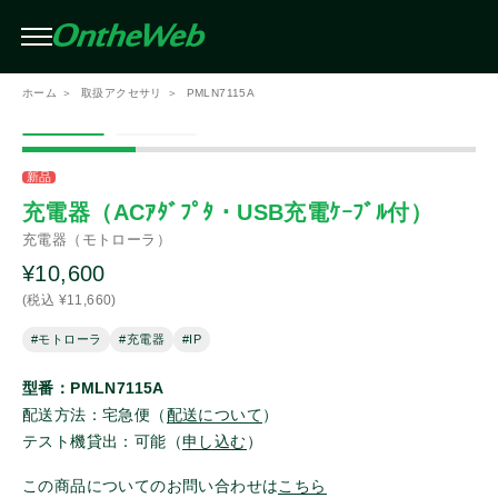
条件を絞り込んで検索（複数選択可）
閉じる
ホーム
取扱アクセサリ
PMLN7115A
絞り込み
メーカー
この条件で検索する
新品
充電器（ACｱﾀﾞﾌﾟﾀ・USB充電ｹｰﾌﾞﾙ付）
充電器（モトローラ）
アイコム
¥10,600
(税込 ¥11,660)
モトローラ
#モトローラ
#充電器
#IP
スタンダード
型番：PMLN7115A
配送方法：宅急便（
配送について
）
テスト機貸出：可能（
申し込む
）
スタンダードホライゾン
この商品についてのお問い合わせは
こちら