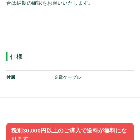
合は納期の確認をお願いいたします。
ログイン
その他
オンザウェブに新規登録
その他機器
携帯機アンテナ
固定局/車載機アンテナ
イヤホンマイク
仕様
スピーカーマイク
マイク
付属
充電ケーブル
ヘッドセット
イヤホン
バッテリ
電源
充電器
充電アダプター/ケーブル
税別30,000円以上のご購入で送料が無料にな
ホルダー/ケース
ります。