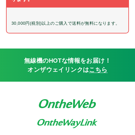
ストラップ
ベルトクリップ
ケーブル
30,000円(税別)以上のご購入で送料が無料になります。
イヤホンマイクパーツ
パーツ
詳細
無線機のHOTな情報をお届け！
オンザウェイリンクは
こちら
中古・リユース品
特別価格品
Bluetooth
同時通話
免許局
登録局
IP