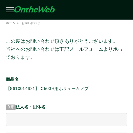
条件を絞り込んで検索（複数選択可）
閉じる
ホーム
お問い合わせ
絞り込み
メーカー
この度はお問い合わせ頂きありがとうございます。
この条件で検索する
当社へのお問い合わせは下記メールフォームより承っ
ております。
アイコム
商品名
モトローラ
【8610014621】IC500H用ボリュームノブ
スタンダード
法人名・団体名
スタンダードホライゾン