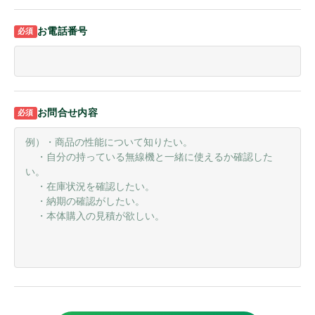
オンザウェブに新規登録
お電話番号
その他
その他機器
携帯機アンテナ
固定局/車載機アンテナ
お問合せ内容
イヤホンマイク
スピーカーマイク
マイク
ヘッドセット
イヤホン
バッテリ
電源
充電器
充電アダプター/ケーブル
ホルダー/ケース