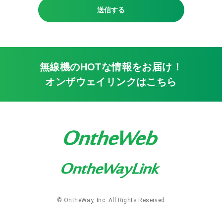
ストラップ
送信する
ベルトクリップ
ケーブル
イヤホンマイクパーツ
パーツ
無線機のHOTな情報をお届け！
オンザウェイリンクは
こちら
詳細
中古・リユース品
特別価格品
Bluetooth
同時通話
免許局
登録局
© OntheWay, Inc. All Rights Reserved
IP