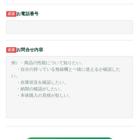
オンザウェブに新規登録
お電話番号
その他
その他機器
携帯機アンテナ
固定局/車載機アンテナ
お問合せ内容
イヤホンマイク
スピーカーマイク
マイク
ヘッドセット
イヤホン
バッテリ
電源
充電器
充電アダプター/ケーブル
ホルダー/ケース