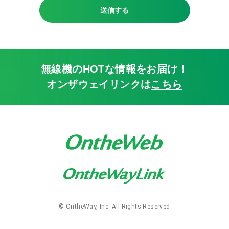
ストラップ
送信する
ベルトクリップ
ケーブル
イヤホンマイクパーツ
パーツ
無線機のHOTな情報をお届け！
オンザウェイリンクは
こちら
詳細
中古・リユース品
特別価格品
Bluetooth
同時通話
免許局
登録局
© OntheWay, Inc. All Rights Reserved
IP