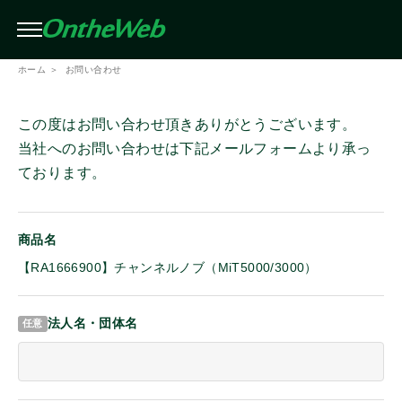
条件を絞り込んで検索（複数選択可）
閉じる
ホーム
お問い合わせ
絞り込み
メーカー
この度はお問い合わせ頂きありがとうございます。
この条件で検索する
当社へのお問い合わせは下記メールフォームより承っ
ております。
アイコム
商品名
モトローラ
【RA1666900】チャンネルノブ（MiT5000/3000）
スタンダード
法人名・団体名
スタンダードホライゾン